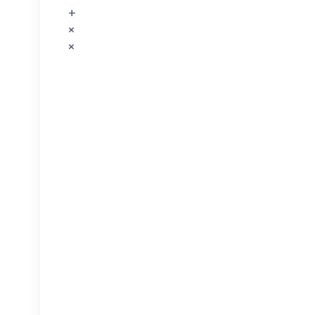
+
×
×