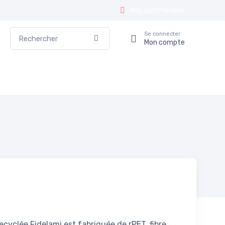
Mes commandes
Rechercher
Se connecter
Valider
Mon compte
ecyclée Fidelami est fabriquée de rPET, fibre