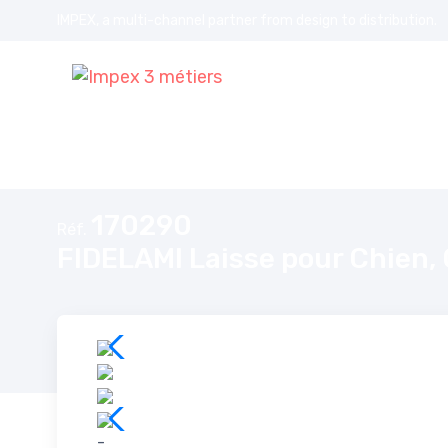
IMPEX, a multi-channel partner from design to distribution.
Accueil
FIDELAMI Laisse pour Chien, Corde Recyclée, Bleue, 150 c
170290
Réf.
FIDELAMI Laisse pour Chien, 
-