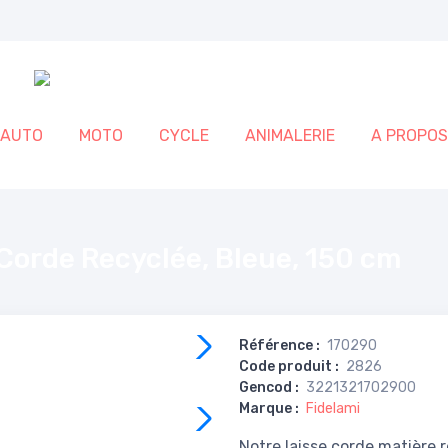
AUTO
MOTO
CYCLE
ANIMALERIE
A PROPOS
m
Corde Recyclée, Bleue, 150 cm
Référence
:
170290
Code produit
:
2826
Gencod
:
3221321702900
Marque
:
Fidelami
Notre laisse corde matière r