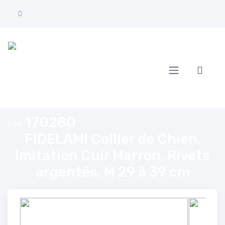
Accueil
FIDELAMI Collier de Chien, Imitation Cuir Marron, Rivets argentés, M 29 
170280
Réf.
FIDELAMI Collier de Chien,
Imitation Cuir Marron, Rivets
argentés, M 29 à 39 cm