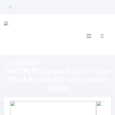
Accueil
FACOM Traitement Anti-Usure Start & Stop 250 ml Essence Diesel
006031
Réf.
FACOM Traitement Anti-Usure
Start & Stop 250 ml Essence
Diesel