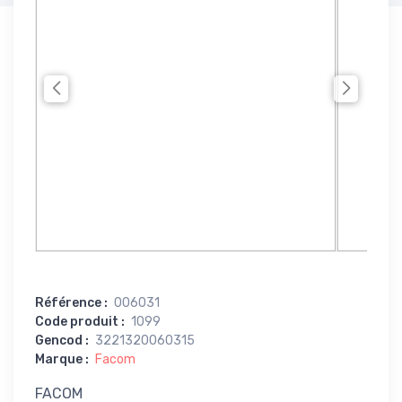
Référence
:
006031
Code produit
:
1099
Gencod
:
3221320060315
Marque
:
Facom
FACOM