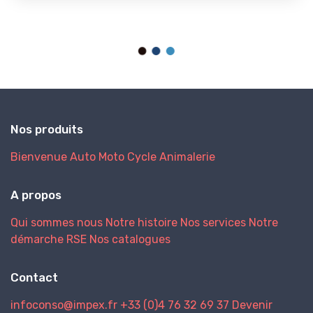
Nos produits
Bienvenue
Auto
Moto
Cycle
Animalerie
A propos
Qui sommes nous
Notre histoire
Nos services
Notre
démarche RSE
Nos catalogues
Contact
infoconso@impex.fr
+33 (0)4 76 32 69 37
Devenir