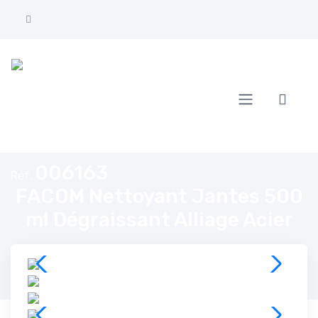
Accueil
FACOM Nettoyant Jantes 500 ml Dégraissant Alliage Acier
006163
Réf.
FACOM Nettoyant Jantes 500
ml Dégraissant Alliage Acier