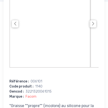
Référence
:
006101
Code produit
:
1140
Gencod
:
3221320061015
Marque
:
Facom
"Graisse ""propre"" (incolore) au silicone pour la