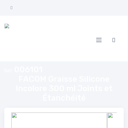
Accueil
FACOM Graisse Silicone Incolore 300 ml Joints et Étanchéité
006101
Réf.
FACOM Graisse Silicone
Incolore 300 ml Joints et
Étanchéité