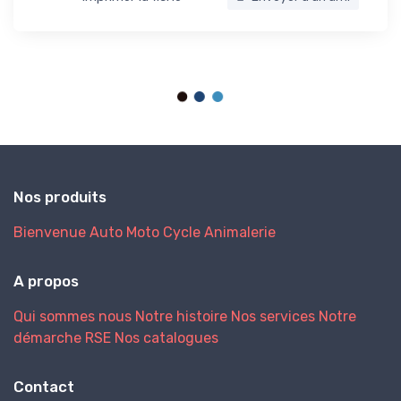
Nos produits
Bienvenue
Auto
Moto
Cycle
Animalerie
A propos
Qui sommes nous
Notre histoire
Nos services
Notre
démarche RSE
Nos catalogues
Contact