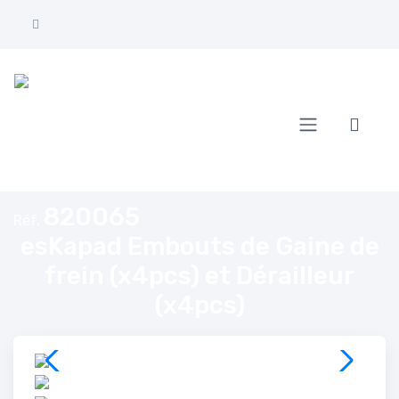
Accueil
esKapad Embouts de Gaine de frein (x4pcs) et Dérailleur (x4pcs)
820065
Réf.
esKapad Embouts de Gaine de
frein (x4pcs) et Dérailleur
(x4pcs)