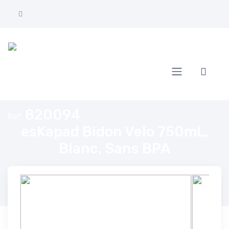
Accueil
esKapad Bidon Velo 750mL, Blanc, Sans BPA
820094
Réf.
esKapad Bidon Velo 750mL,
Blanc, Sans BPA