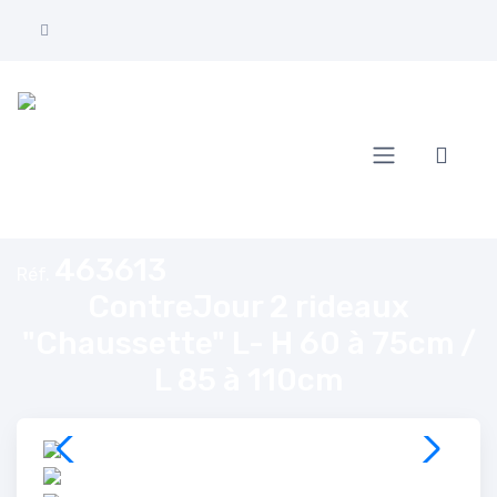
Accueil
ContreJour 2 rideaux "Chaussette" L- H 60 à 75cm / L 85 à 110cm
463613
Réf.
ContreJour 2 rideaux
"Chaussette" L- H 60 à 75cm /
L 85 à 110cm