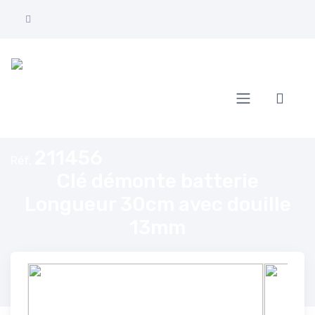
Accueil
Clé démonte batterie Longueur 30cm avec douille 13mm
211456
Réf.
Clé démonte batterie
Longueur 30cm avec douille
13mm