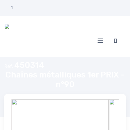
Accueil
Chaînes métalliques 1er PRIX - n°90
450314
Réf.
Chaînes métalliques 1er PRIX -
n°90