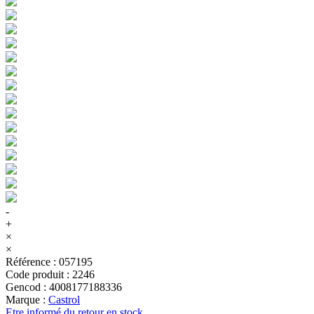
-
+
×
×
Référence
:
057195
Code produit
:
2246
Gencod
:
4008177188336
Marque
:
Castrol
Etre informé du retour en stock