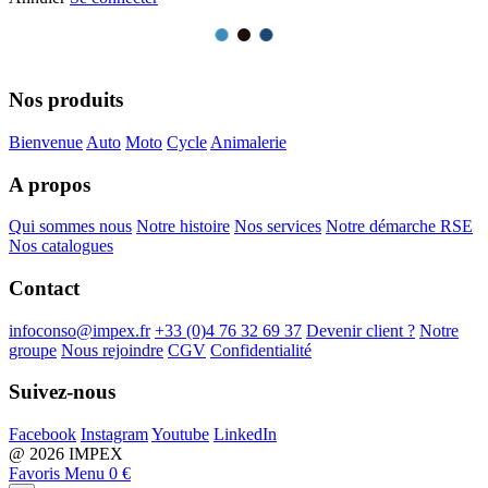
Nos produits
Bienvenue
Auto
Moto
Cycle
Animalerie
A propos
Qui sommes nous
Notre histoire
Nos services
Notre démarche RSE
Nos catalogues
Contact
infoconso@impex.fr
+33 (0)4 76 32 69 37
Devenir client ?
Notre
groupe
Nous rejoindre
CGV
Confidentialité
Suivez-nous
Facebook
Instagram
Youtube
LinkedIn
@ 2026 IMPEX
Favoris
Menu
0 €