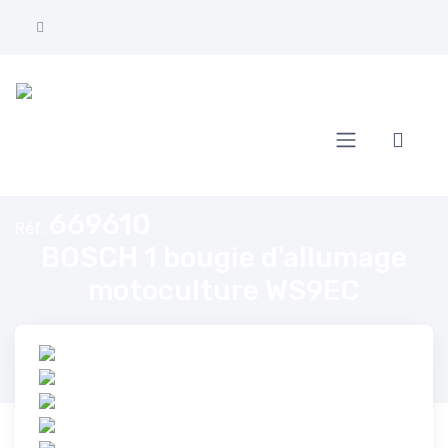
Accueil
BOSCH 1 bougie d'allumage motoculture WS9EC
669610
Réf.
BOSCH 1 bougie d'allumage
motoculture WS9EC