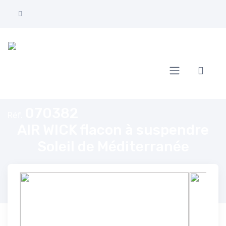
Accueil
AIR WICK flacon à suspendre Soleil de Méditerranée
070382
Réf.
AIR WICK flacon à suspendre
Soleil de Méditerranée