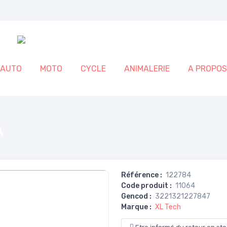
AUTO
MOTO
CYCLE
ANIMALERIE
A PROPOS
A
Référence
:
122784
Code produit
:
11064
Gencod
:
3221321227847
Marque
:
XL Tech