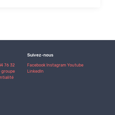
Suivez-nous
)4 76 32
Facebook
Instagram
Youtube
e groupe
LinkedIn
ntialité