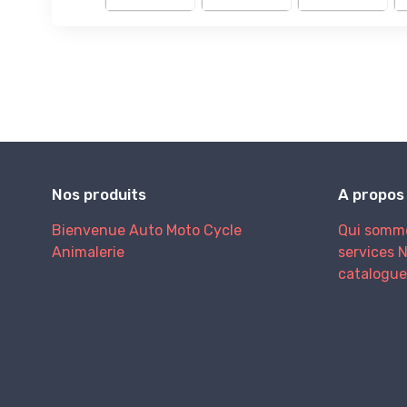
Nos produits
A propos
Bienvenue
Auto
Moto
Cycle
Qui somm
Animalerie
services
N
catalogue