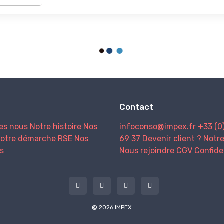
Contact
es nous
Notre histoire
Nos
infoconso@impex.fr
+33 (0
otre démarche RSE
Nos
69 37
Devenir client ?
Notr
s
Nous rejoindre
CGV
Confide
@ 2026 IMPEX