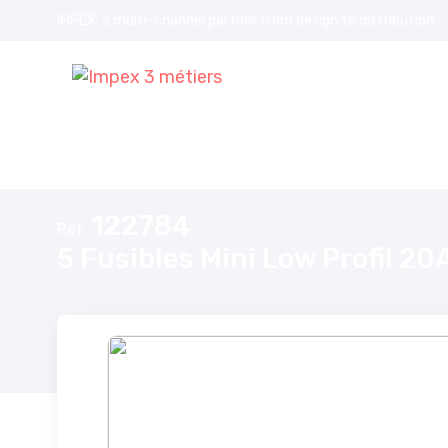
IMPEX, a multi-channel partner from design to distribution.
Accueil
5 Fusibles Mini Low Profil 20A
122784
Réf.
5 Fusibles Mini Low Profil 20